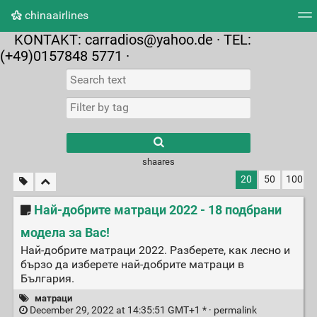
chinaairlines
KONTAKT:
carradios@yahoo.de
· TEL:
Tag cloud
Picture wall
Daily
RSS Feed
Logi
(+49)0157848 5771 ·
shaares
20
50
100
Най-добрите матраци 2022 - 18 подбрани
модела за Вас!
Най-добрите матраци 2022. Разберете, как лесно и
бързо да изберете най-добрите матраци в
България.
матраци
December 29, 2022 at 14:35:51 GMT+1 * ·
permalink