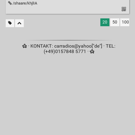
/shaare/khjlIA
20
50
100
· KONTAKT: carradios@yahoo["de"] · TEL:
(+49)0157848 5771 ·