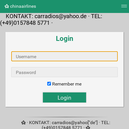
chinaairlines
KONTAKT:
carradios@yahoo.de
· TEL:
Tag cloud
Picture wall
Daily
RSS Feed
Logi
(+49)0157848 5771 ·
Login
Remember me
· KONTAKT: carradios@yahoo["de"] · TEL:
(+49)0157848 5771 ·