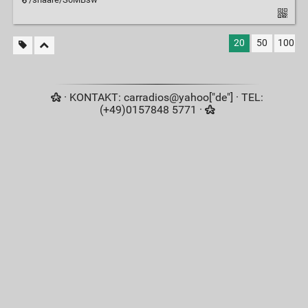
20
50
100
· KONTAKT: carradios@yahoo["de"] · TEL:
(+49)0157848 5771 ·