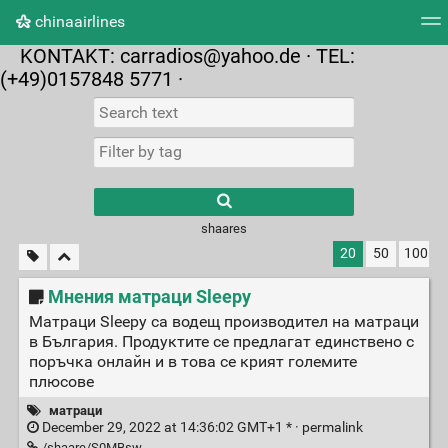
chinaairlines
KONTAKT:
carradios@yahoo.de
· TEL:
Tag cloud
Picture wall
Daily
RSS Feed
Logi
(+49)0157848 5771 ·
shaares
20
50
100
Мнения матраци Sleepy
Матраци Sleepy са водещ производител на матраци
в България. Продуктите се предлагат единствено с
поръчка онлайн и в това се крият големите
плюсове
матраци
December 29, 2022 at 14:36:02 GMT+1 * ·
permalink
/shaare/S0MBsw