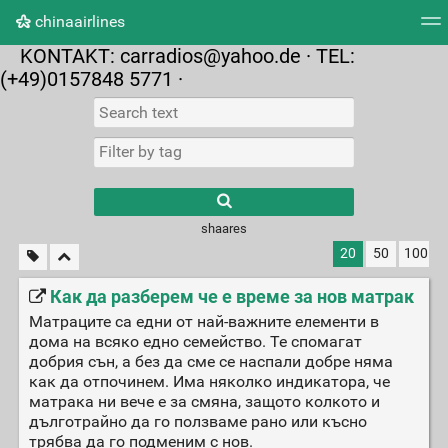
chinaairlines
KONTAKT:
carradios@yahoo.de
· TEL:
Tag cloud
Picture wall
Daily
RSS Feed
Logi
(+49)0157848 5771 ·
shaares
20
50
100
Как да разберем че е време за нов матрак
Матраците са едни от най-важните елементи в
дома на всяко едно семейство. Те спомагат
добрия сън, а без да сме се наспали добре няма
как да отпочинем. Има няколко индикатора, че
матрака ни вече е за смяна, защото колкото и
дълготрайно да го ползваме рано или късно
трябва да го подменим с нов.