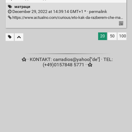
матраци
December 29, 2022 at 14:39:14 GMT+1 * ·
permalink
https://www.actualno.com/curious/eto-kak-da-razberem-che-matrakyt-e-za-smjana-news_1784200.html
20
50
100
· KONTAKT: carradios@yahoo["de"] · TEL:
(+49)0157848 5771 ·