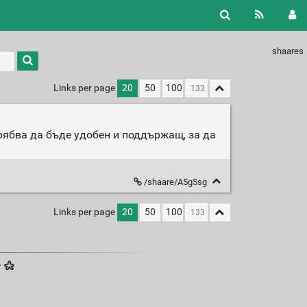
shaares
Links per page
20
50
100
трябва да бъде удобен и поддържащ, за да
/shaare/A5g5sg
Links per page
20
50
100
·