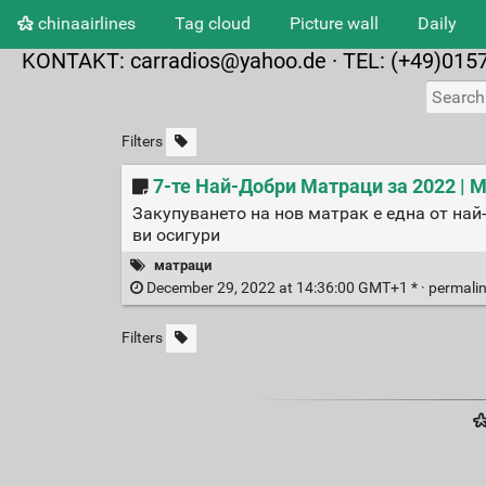
chinaairlines
Tag cloud
Picture wall
Daily
KONTAKT:
carradios@yahoo.de
· TEL: (+49)015
Filters
7-те Най-Добри Матраци за 2022 | 
Закупуването на нов матрак е една от най
ви осигури
матраци
December 29, 2022 at 14:36:00 GMT+1 * ·
permali
Filters