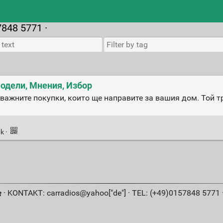
7848 5771 ·
Модели, Мнения, Избор
-важните покупки, които ще направите за вашия дом. Той 
nk
·
· KONTAKT: carradios@yahoo["de"] · TEL: (+49)0157848 5771 